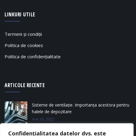
LINKURI UTILE
Termeni și condiții
Politica de cookies
Politica de confidențialitate
ARTICOLE RECENTE
Sisteme de ventilație. Importanța acestora pentru
halele de depozitare
mai 26, 2022
Confidențialitatea datelor dvs. este
Tipuri de silozuri metalice