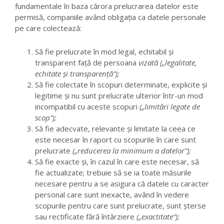
fundamentale în baza cărora prelucrarea datelor este
permisă, companiile având obligația ca datele personale
pe care colectează:
Să fie prelucrate în mod legal, echitabil și
transparent față de persoana
vizată („legalitate,
echitate și transparență”);
Să fie colectate în scopuri determinate, explicite și
legitime și nu sunt prelucrate ulterior într-un mod
incompatibil cu aceste scopuri
(„limitări legate de
scop”);
Să fie adecvate, relevante și limitate la ceea ce
este necesar în raport cu scopurile în care sunt
prelucrate
(„reducerea la minimum a datelor”);
Să fie exacte și, în cazul în care este necesar, să
fie actualizate; trebuie să se ia toate măsurile
necesare pentru a se asigura că datele cu caracter
personal care sunt inexacte, având în vedere
scopurile pentru care sunt prelucrate, sunt șterse
sau rectificate fără întârziere
(„exactitate”);