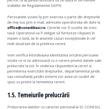
permit ca acțiunea necesară să fie luată în termenele
stabilite de Regulamentul GDPR.
Persoanele vizate își pot exercita o parte din drepturile
de mai sus prin e-mail, adresate operatorului de date la
office@conediliasi.ro
. Cererile vor fi scutite de vreo
taxă. Operatorul va fi obligat să furnizeze răspuns în
maxim o lună, iar în anumite cazuri excepționale în cel
mult două luni de la primirea cererii.
Vom verifica întotdeauna identitatea oricărei persoane
vizate ce ni se adresează cu o cerere privind datele sale
prelucrate la noi. În vederea răspunderii la cereri și
permiterea exercitării drepturilor, departamentul juridic
sau consultanții juridici externi vor avea un cuvânt de
spus cu privire la temeinicia cererii.
1.5. Temeiurile prelucrării
Prelucrarea datelor cu caracter personal la SC CONEDIL