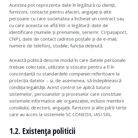
Acestea pot reprezenta date în legătură cu clienții,
furnizorii, contacte pentru afaceri, angajați și alte
persoane cu care societatea a încheiat un contract sau
cu care aceasta se află într-o legătură: date de
identificare (numele și prenumele, serie/nr. CI/pașaport,
CNP), date de contact (adrese poștale și de e-mail,
numere de telefon), studiile, funcția deținută.
Această politică descrie modul în care datele personale
trebuie colectate, utilizate și stocate pentru a fi în
concordanță cu standardele companiei referitoare la
protecția datelor – și, de asemenea, să îndeplinească
condiția legalității. Acest control se aplică tuturor
sistemelor, persoanelor și proceselor care constituie
sistemele informatice ale organizației, inclusiv membrii
consiliului, directorii, angajații, furnizorii și alte părți terțe
care au acces la sistemele SC CONEDIL IASI SRL.
1.2. Existența politicii