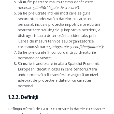
Să
nu
fie păstrate mai mult timp decât este
necesar
(„limitări legate de stocare”);
Să fie prelucrate într-un mod care asigură
securitatea adecvată a datelor cu caracter
personal, inclusiv protecția împotriva prelucrării
neautorizate sau ilegale și împotriva pierderii, a
distrugerii sau a deteriorării accidentale, prin
luarea de măsuri tehnice sau organizatorice
corespunzătoare
(„integritate și confidențialitate”);
Să fie prelucrate în concordanță cu drepturile
persoanelor vizate;
Să
nu
fie transferate în afara Spațiului Economic
European, decât în cazul în care teritoriul/țara
unde urmează a fi transferate asigură un nivel
adecvat de protecție a datelor cu caracter
personal.
1.2.2. Definiții
Definiția oferită de GDPR cu privire la datele cu caracter