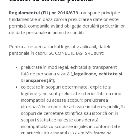
Regulamentul (EU) nr 2016/679
transpune principiile
fundamentale în baza cărora prelucrarea datelor este
permisă, companiile având obligația derulării prelucrărilor
de date personale în anumite condiții.
Pentru a respecta cadrul legislativ aplicabil, datele
personale în cadrul SC CONEDIL IASI SRL sunt:
prelucrate în mod legal, echitabil și transparent
față de persoana vizată („
legalitate, echitate și
transparență
”);
colectate în scopuri determinate, explicite și
legitime și nu sunt prelucrate ulterior într-un mod
incompatibil cu aceste scopuri; prelucrarea
ulterioară în scopuri de arhivare în interes public, în
scopuri de cercetare științifică sau istorică ori în
scopuri statistice nu este considerată
incompatibilă cu scopurile inițiale, în conformitate
cu articolul 89 alineatul (1)
(„limitări legate de