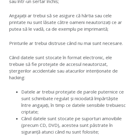
sau într-un sertar închis;
Angajații ar trebui să se asigure că hârtia sau cele
printate nu sunt lăsate către oameni neautorizați ce ar
putea să le vadă, ca de exemplu pe imprimantă;
Printurile ar trebui distruse când nu mai sunt necesare.
Când datele sunt stocate în format electronic, ele
trebuie să fie protejate de accesul neautorizat,
ștergerilor accidentale sau atacurilor intenționate de
hacking:
Datele ar trebui protejate de parole puternice ce
sunt schimbate regulat și niciodată împărtășite
între angajați, în timp ce datele sensibile trebuiesc
criptate;
Când datele sunt stocate pe suporturi amovibile
(precum CD, DVD), acestea sunt păstrate în
siguranță atunci când nu sunt folosite;