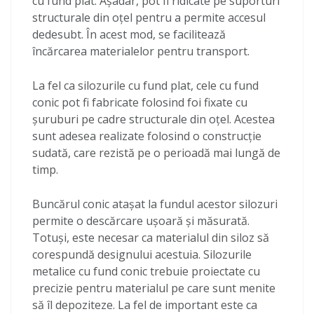
cu fund plat. Așadar, pot fi ridicate pe suporturi
structurale din oțel pentru a permite accesul
dedesubt. În acest mod, se facilitează
încărcarea materialelor pentru transport.
La fel ca silozurile cu fund plat, cele cu fund
conic pot fi fabricate folosind foi fixate cu
șuruburi pe cadre structurale din oțel. Acestea
sunt adesea realizate folosind o construcție
sudată, care rezistă pe o perioadă mai lungă de
timp.
Buncărul conic atașat la fundul acestor silozuri
permite o descărcare ușoară și măsurată.
Totuși, este necesar ca materialul din siloz să
corespundă designului acestuia. Silozurile
metalice cu fund conic trebuie proiectate cu
precizie pentru materialul pe care sunt menite
să îl depoziteze. La fel de important este ca