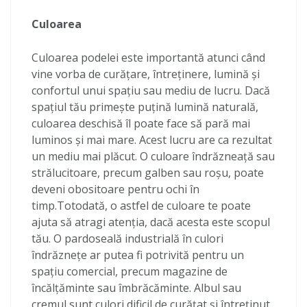
Culoarea
Culoarea podelei este importantă atunci când
vine vorba de curățare, întreținere, lumină și
confortul unui spațiu sau mediu de lucru. Dacă
spațiul tău primește puțină lumină naturală,
culoarea deschisă îl poate face să pară mai
luminos și mai mare. Acest lucru are ca rezultat
un mediu mai plăcut. O culoare îndrăzneață sau
strălucitoare, precum galben sau roșu, poate
deveni obositoare pentru ochi în
timp.Totodată, o astfel de culoare te poate
ajuta să atragi atenția, dacă acesta este scopul
tău. O pardoseală industrială în culori
îndrăznețe ar putea fi potrivită pentru un
spațiu comercial, precum magazine de
încălțăminte sau îmbrăcăminte. Albul sau
cremul sunt culori dificil de curățat și întreținut.