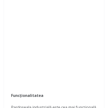
Funcţionalitatea
Pardoseala industrială este cea mai funcțională