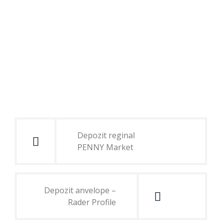
Navigare
în
Depozit reginal
articole
PENNY Market
Depozit anvelope –
Rader Profile