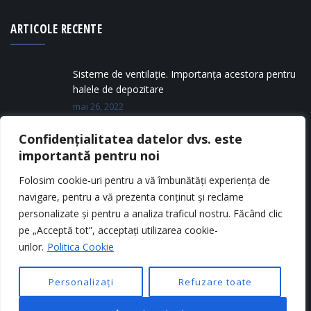
ARTICOLE RECENTE
Sisteme de ventilație. Importanța acestora pentru
halele de depozitare
mai 26, 2022
Confidențialitatea datelor dvs. este
Tipuri de silozuri metalice
importantă pentru noi
mai 11, 2022
Folosim cookie-uri pentru a vă îmbunătăți experiența de
navigare, pentru a vă prezenta conținut și reclame
personalizate și pentru a analiza traficul nostru. Făcând clic
pe „Acceptă tot”, acceptați utilizarea cookie-
urilor.
Politica Cookie
Personalizați
Refuzare toate
Copyright © 2025
CONEDIL
. Toate drepturile rezervate.