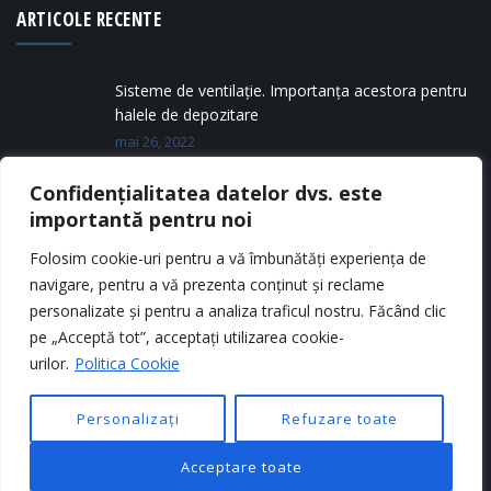
ARTICOLE RECENTE
Sisteme de ventilație. Importanța acestora pentru
halele de depozitare
mai 26, 2022
Confidențialitatea datelor dvs. este
Tipuri de silozuri metalice
importantă pentru noi
mai 11, 2022
Folosim cookie-uri pentru a vă îmbunătăți experiența de
navigare, pentru a vă prezenta conținut și reclame
personalizate și pentru a analiza traficul nostru. Făcând clic
pe „Acceptă tot”, acceptați utilizarea cookie-
urilor.
Politica Cookie
Personalizați
Refuzare toate
Copyright © 2025
CONEDIL
. Toate drepturile rezervate.
Acceptare toate