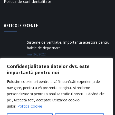
Politica de confidențialitate
ARTICOLE RECENTE
Sisteme de ventilație. Importanța acestora pentru
halele de depozitare
mai 26, 2022
Confidențialitatea datelor dvs. este
Tipuri de silozuri metalice
importantă pentru noi
mai 11, 2022
Folosim cookie-uri pentru a vă îmbunătăți experiența de
navigare, pentru a vă prezenta conținut și reclame
personalizate și pentru a analiza traficul nostru. Făcând clic
pe „Acceptă tot”, acceptați utilizarea cookie-
urilor.
Politica Cookie