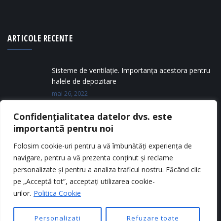
ARTICOLE RECENTE
Sisteme de ventilație. Importanța acestora pentru
halele de depozitare
mai 26, 2022
Confidențialitatea datelor dvs. este
Tipuri de silozuri metalice
importantă pentru noi
mai 11, 2022
Folosim cookie-uri pentru a vă îmbunătăți experiența de
navigare, pentru a vă prezenta conținut și reclame
personalizate și pentru a analiza traficul nostru. Făcând clic
pe „Acceptă tot”, acceptați utilizarea cookie-
urilor.
Politica Cookie
Personalizați
Refuzare toate