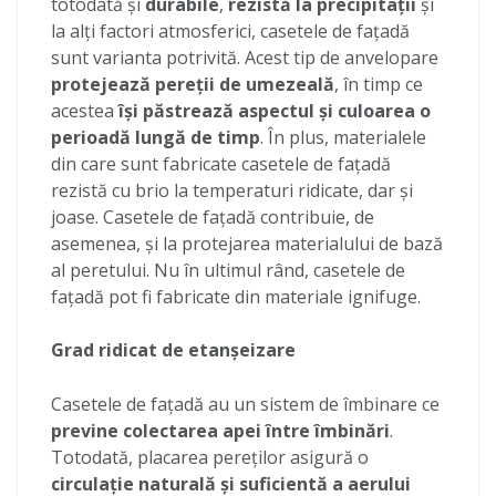
totodată și
durabile
,
rezistă la precipitații
și
la alți factori atmosferici, casetele de fațadă
sunt varianta potrivită. Acest tip de anvelopare
protejează pereții de umezeală
, în timp ce
acestea
își păstrează aspectul și culoarea o
perioadă lungă de timp
. În plus, materialele
din care sunt fabricate casetele de fațadă
rezistă cu brio la temperaturi ridicate, dar și
joase. Casetele de fațadă contribuie, de
asemenea, și la protejarea materialului de bază
al peretului. Nu în ultimul rând, casetele de
fațadă pot fi fabricate din materiale ignifuge.
Grad ridicat de etanșeizare
Casetele de fațadă au un sistem de îmbinare ce
previne colectarea apei între îmbinări
.
Totodată, placarea pereților asigură o
circulație naturală și suficientă a aerului