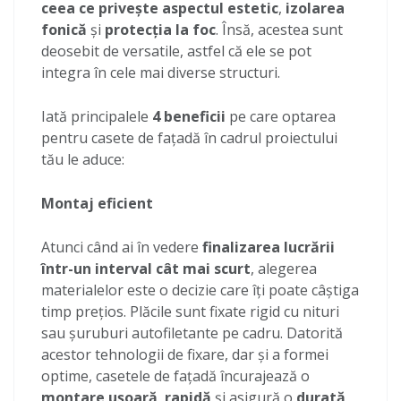
ceea ce privește aspectul estetic
,
izolarea
fonică
și
protecția la foc
. Însă, acestea sunt
deosebit de versatile, astfel că ele se pot
integra în cele mai diverse structuri.
Iată principalele
4 beneficii
pe care optarea
pentru casete de fațadă în cadrul proiectului
tău le aduce:
Montaj eficient
Atunci când ai în vedere
finalizarea lucrării
într-un interval cât mai scurt
, alegerea
materialelor este o decizie care îți poate câștiga
timp prețios. Plăcile sunt fixate rigid cu nituri
sau șuruburi autofiletante pe cadru. Datorită
acestor tehnologii de fixare, dar și a formei
optime, casetele de fațadă încurajează o
montare ușoară
,
rapidă
și asigură o
durată