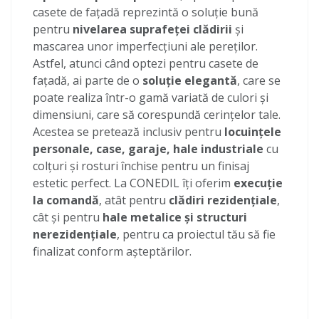
casete de fațadă reprezintă o soluție bună
pentru
nivelarea suprafeței clădirii
și
mascarea unor imperfecțiuni ale pereților.
Astfel, atunci când optezi pentru casete de
fațadă, ai parte de o
soluție elegantă
, care se
poate realiza într-o gamă variată de culori și
dimensiuni, care să corespundă cerințelor tale.
Acestea se pretează inclusiv pentru
locuințele
personale, case, garaje, hale industriale
cu
colțuri și rosturi închise pentru un finisaj
estetic perfect. La CONEDIL îți oferim
execuție
la comandă
, atât pentru
clădiri rezidențiale
,
cât și pentru
hale metalice și structuri
nerezidențiale
, pentru ca proiectul tău să fie
finalizat conform așteptărilor.