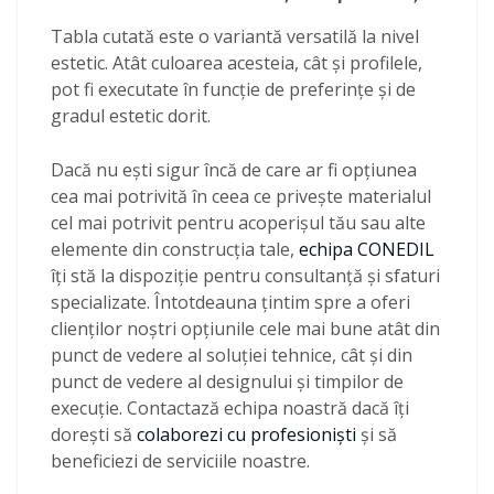
Tabla cutată este o variantă versatilă la nivel
estetic. Atât culoarea acesteia, cât și profilele,
pot fi executate în funcție de preferințe și de
gradul estetic dorit.
Dacă nu ești sigur încă de care ar fi opțiunea
cea mai potrivită în ceea ce privește materialul
cel mai potrivit pentru acoperișul tău sau alte
elemente din construcția tale,
echipa CONEDIL
îți stă la dispoziție pentru consultanță și sfaturi
specializate. Întotdeauna țintim spre a oferi
clienților noștri opțiunile cele mai bune atât din
punct de vedere al soluției tehnice, cât și din
punct de vedere al designului și timpilor de
execuție. Contactază echipa noastră dacă îți
dorești să
colaborezi cu profesioniști
și să
beneficiezi de serviciile noastre.