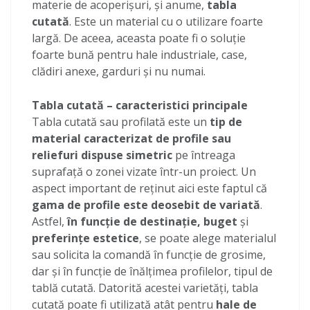
materie de acoperișuri, și anume,
tabla
cutată
. Este un material cu o utilizare foarte
largă. De aceea, aceasta poate fi o soluție
foarte bună pentru hale industriale, case,
clădiri anexe, garduri și nu numai.
Tabla cutată – caracteristici principale
Tabla cutată sau profilată este un
tip de
material caracterizat de profile sau
reliefuri dispuse simetric
pe întreaga
suprafață o zonei vizate într-un proiect. Un
aspect important de reținut aici este faptul că
gama de profile este deosebit de variată
.
Astfel,
în funcție de destinație, buget
și
preferințe estetice
, se poate alege materialul
sau solicita la comandă în funcție de grosime,
dar și în funcție de înălțimea profilelor, tipul de
tablă cutată. Datorită acestei varietăți, tabla
cutată poate fi utilizată atât pentru
hale de