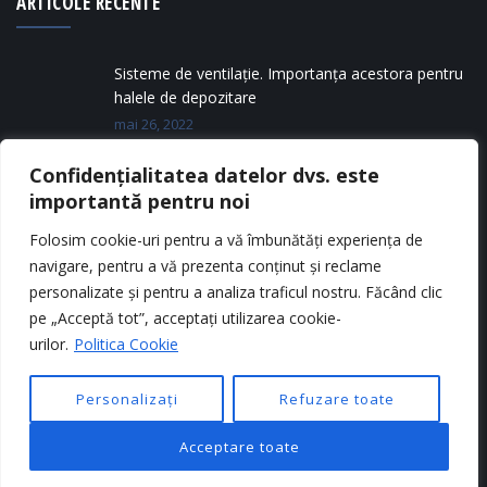
ARTICOLE RECENTE
Sisteme de ventilație. Importanța acestora pentru
halele de depozitare
mai 26, 2022
Confidențialitatea datelor dvs. este
Tipuri de silozuri metalice
importantă pentru noi
mai 11, 2022
Folosim cookie-uri pentru a vă îmbunătăți experiența de
navigare, pentru a vă prezenta conținut și reclame
personalizate și pentru a analiza traficul nostru. Făcând clic
pe „Acceptă tot”, acceptați utilizarea cookie-
urilor.
Politica Cookie
Personalizați
Refuzare toate
Copyright © 2025
CONEDIL
. Toate drepturile rezervate.
Acceptare toate